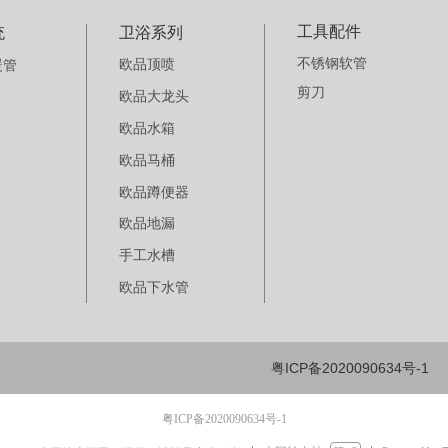
工具配件
统
卫浴系列
不锈钢软管
欧品顶喷
暖管
剪刀
欧品大龙头
欧品水箱
欧品马桶
欧品蹲便器
欧品地漏
手工水槽
欧品下水管
粤ICP备2020090634号-1
粤ICP备2020090634号-1