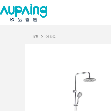
首页
ꄲ
OP8102