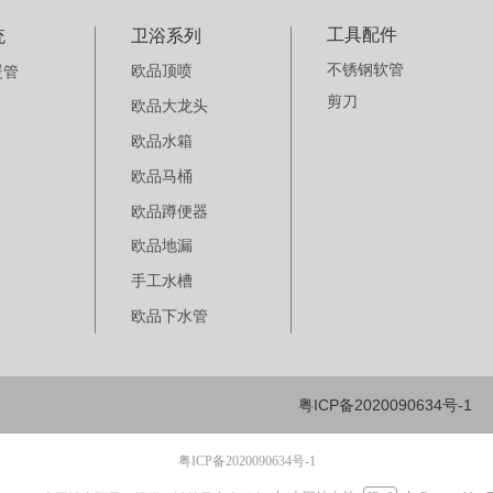
工具配件
统
卫浴系列
不锈钢软管
欧品顶喷
暖管
剪刀
欧品大龙头
欧品水箱
欧品马桶
欧品蹲便器
欧品地漏
手工水槽
欧品下水管
粤ICP备2020090634号-1
粤ICP备2020090634号-1