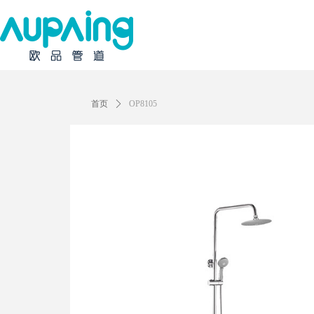
首页
ꄲ
OP8105