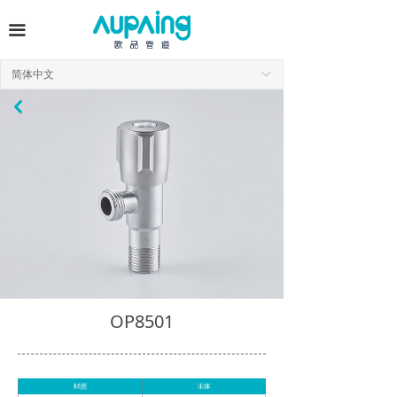
끀
简体中文
ꀅ
낒
OP8501